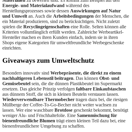
Materialien
zu bewerten sind. Es kommt zum Beispiel auf den
Energie- und Materialaufwand
während des
Herstellungsprozesses sowie dessen
Auswirkungen auf Natur
und Umwelt
an. Auch die
Arbeitsbedingungen
der Menschen, die
ein Material produzieren, sind zu berücksichtigen. Nicht zuletzt
spielen die
Recyclingeigenschaften
eine Rolle. Selten können alle
Kriterien vollumfänglich erfüllt werden. Zahlreiche Werbeartikel-
Hersteller machen es ihren Kunden einfach, indem sie in ihren
Shops eigene Kategorien für umweltfreundliche Werbegeschenke
einrichten.
Giveaways zum Umweltschutz
Besonders innovativ sind
Werbepräsente, die direkt
zu einem
nachhaltigeren Lebensstil beitragen
. Das können
Obst- und
Gemüsebeutel
sein, die die dünnen Plastikbeutel im Supermarkt
ersetzen. Das gleiche Prinzip verfolgen
faltbare Einkaufstaschen
aus dünnem Stoff, die sich in kleinen Beuteln verstauen lassen.
Wiederverwendbare Thermobecher
tragen dazu bei, die riesigen
Müllberge der Coffee-To-Go-Becher nicht weiter wachsen zu
lassen. Wer eine waschbare
Brotdose
geschenkt bekommt, benötigt
weniger Alu- und Frischhaltefolie. Eine
Samenmischung für
bienenfreundliche Blumen
trägt einen kleinen Teil dazu bei, eine
bienenfreundlichere Umgebung zu schaffen.