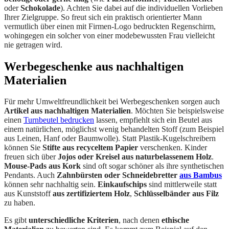
oder
Schokolade
). Achten Sie dabei auf die individuellen Vorlieben
Ihrer Zielgruppe. So freut sich ein praktisch orientierter Mann
vermutlich über einen mit Firmen-Logo bedruckten Regenschirm,
wohingegen ein solcher von einer modebewussten Frau vielleicht
nie getragen wird.
Werbegeschenke aus nachhaltigen
Materialien
Für mehr Umweltfreundlichkeit bei Werbegeschenken sorgen auch
Artikel aus nachhaltigen Materialien
. Möchten Sie beispielsweise
einen
Turnbeutel bedrucken
lassen, empfiehlt sich ein Beutel aus
einem natürlichen, möglichst wenig behandelten Stoff (zum Beispiel
aus Leinen, Hanf oder Baumwolle). Statt Plastik-Kugelschreibern
können Sie
Stifte aus recyceltem Papier
verschenken. Kinder
freuen sich über
Jojos oder Kreisel aus naturbelassenem Holz
.
Mouse-Pads aus Kork
sind oft sogar schöner als ihre synthetischen
Pendants. Auch
Zahnbürsten oder Schneidebretter
aus Bambus
können sehr nachhaltig sein.
Einkaufschips
sind mittlerweile statt
aus Kunststoff
aus zertifiziertem Holz
,
Schlüsselbänder aus Filz
zu haben.
Es gibt
unterschiedliche Kriterien
, nach denen
ethische